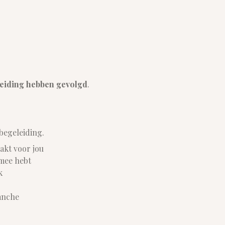
pleiding hebben gevolgd
.
 begeleiding.
akt voor jou
mee hebt
k
anche