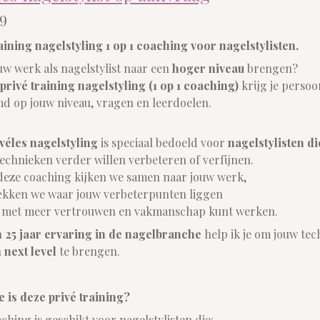
99
aining nagelstyling 1 op 1 coaching voor nagelstylisten.
jouw werk als nagelstylist naar een
hoger niveau
brengen?
privé training nagelstyling (1 op 1 coaching)
krijg je persoon
d op jouw niveau, vragen en leerdoelen.
véles nagelstyling
is speciaal bedoeld voor
nagelstylisten d
echnieken verder willen verbeteren of verfijnen.
deze coaching kijken we samen naar jouw werk,
ekken we waar jouw verbeterpunten liggen
ij met meer vertrouwen en vakmanschap kunt werken.
n
25 jaar ervaring in de nagelbranche
help ik je om jouw tec
n
next level
te brengen.
 is deze privé training?
ching is geschikt voor nagelstylisten die: