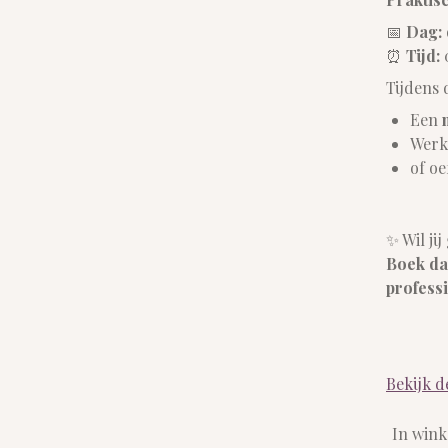
📅
Dag:
⏰
Tijd:
0
Tijdens 
Een
Werk
of o
✨ Wil ji
Boek da
professi
Bekijk d
In win