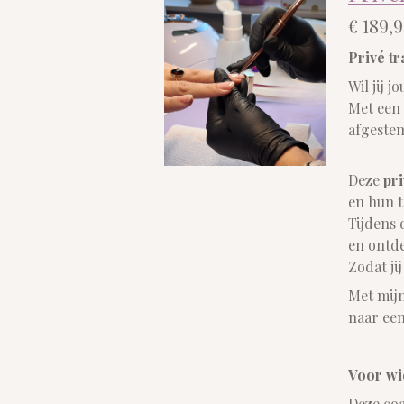
€ 189,
Privé tr
Wil jij 
Met een
afgestem
Deze
pri
en hun t
Tijdens 
en ontd
Zodat j
Met mij
naar ee
Voor wie
Deze coa