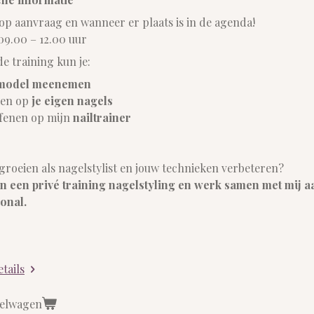
op aanvraag en wanneer er plaats is in de agenda!
9.00 – 12.00 uur
de training kun je:
model meenemen
en op
je eigen nagels
efenen op mijn
nailtrainer
j groeien als nagelstylist en jouw technieken verbeteren?
n een privé training nagelstyling en werk samen met mij a
onal.
etails
kelwagen