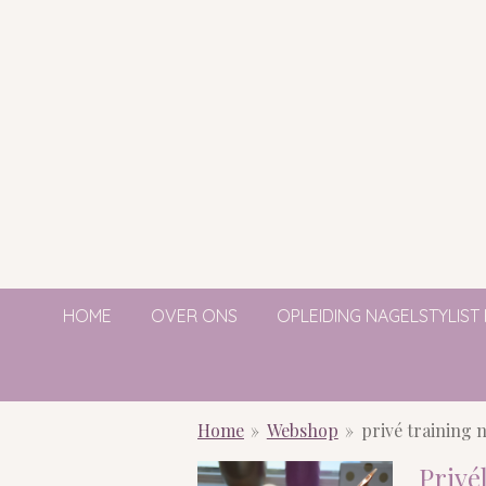
Ga
direct
naar
de
hoofdinhoud
HOME
OVER ONS
OPLEIDING NAGELSTYLIST
Home
»
Webshop
»
privé training n
Privé