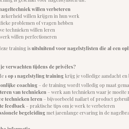
nageltechniek willen verbeteren
 zekerheid willen krijgen in hun werk
ifieke problemen of vragen hebben
we technieken willen leren
werk willen perfectioneren
deze training is
uitsluitend voor nagelstylisten die al een o
je verwachten tijdens de privéles?
 de
1 op 1 nagelstyling training
krijg je volledige aandacht en
onlijke coaching
– de training wordt volledig op maat gema
teren van technieken
– werk aan technieken waar je moeite 
e technieken leren
– bijvoorbeeld nailart of product gebrui
te feedback
– praktische tips om je werk te verbeteren
ssionele begeleiding
met jarenlange ervaring in de nagelbr
che informatie