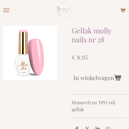
Ga
direct
naar
de
Gellak molly
hoofdinhoud
nails nr 28
€ 8,95
In winkelwagen
Hemavrij en TPO vrij
gellak