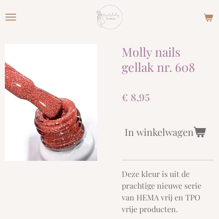
Ga
direct
naar
de
Molly nails
hoofdinhoud
gellak nr. 608
€ 8,95
In winkelwagen
Deze kleur is uit de
prachtige nieuwe serie
van HEMA vrij en TPO
vrije producten.