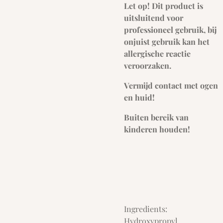
Let op! Dit product is
uitsluitend voor
professioneel gebruik, bij
onjuist gebruik kan het
allergische reactie
veroorzaken.
Vermijd contact met ogen
en huid!
Buiten bereik van
kinderen houden!
Ingredients:
Hydroxypropyl