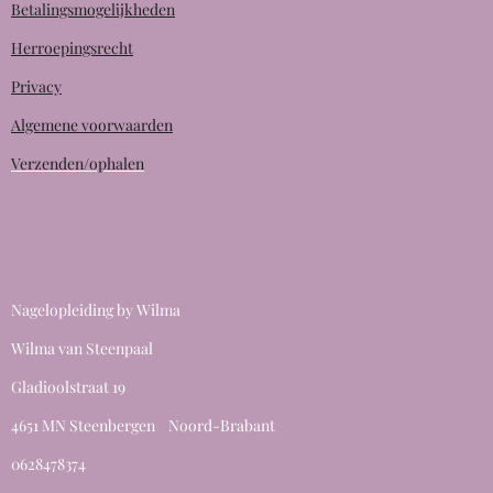
Betalingsmogelijkheden
Herroepingsrecht
Privacy
Algemene voorwaarden
Verzenden/ophalen
Nagelopleiding by Wilma
Wilma van Steenpaal
Gladioolstraat 19
4651 MN Steenbergen Noord-Brabant
0628478374