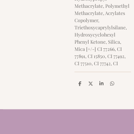
Methacrylate, Polymethyl
Methacrylate, Acrylates
Copolymer,
Triethoxycaprylylsilane,
Hydroxycyclohexyl
Phenyl Ketone, Silica,
Mica [+/-] CI 77266, CI
77891, CI 15850, CI 77492,
CI 77510, CI 77742, CI
D
D
S
D
e
e
h
e
l
e
a
l
e
l
r
e
n
e
n