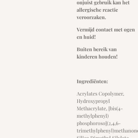
onjuist gebruik kan het
allergische reactie
veroorzaken.
Vermijd contact met ogen
en huid!
Buiten bereik van
kinderen houden!
Ingrediënten:
Acrylates Copolymer,
Hydroxypropyl
Methacrylate, [bis(4-
methylphenyl)
phosphoroso](2,4,6-
trimethylphenyl)methanon
Silica Dimethyl Silylate,