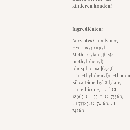
kinderen houden!
Ingrediënten:
Acrylates Copolymer,
Hydroxypropyl
Methacrylate, [bis(4-
methylphenyl)
phosphoroso](2,4,6-
trimethylphenyl)methanon
Silica Dimethyl Silylate,
Dimethicone, [+/-] CI
18965, CI 15510, CI 73360,
CI 73385, CI 74160, CI
74260