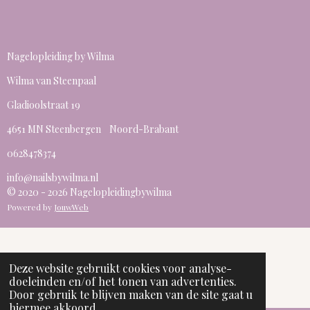
Nagelopleiding by Wilma
Wilma van Steenpaal
Gladioolstraat 19
4651 MN Steenbergen Noord-Brabant
0628478374
info@nailsbywilma.nl
© 2020 - 2026 Nagelopleidingbywilma
Powered by
JouwWeb
Deze website gebruikt cookies voor analyse-
doeleinden en/of het tonen van advertenties.
Door gebruik te blijven maken van de site gaat u
hiermee akkoord.