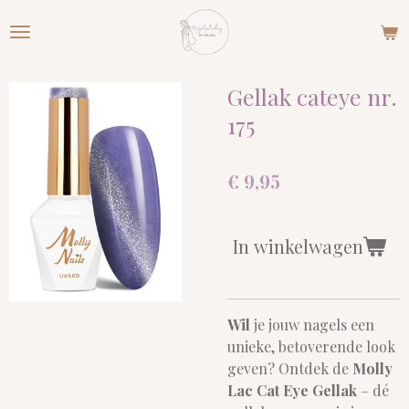
Ga
direct
naar
de
Gellak cateye nr.
hoofdinhoud
175
€ 9,95
In winkelwagen
Wil
je jouw nagels een
unieke, betoverende look
geven? Ontdek de
Molly
Lac Cat Eye Gellak
– dé