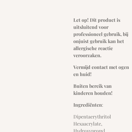
Let op! Dit product is
uitsluitend voor
professioneel gebruik, bij
onjuist gebruik kan het
allergische reactie
veroorzaken.
Vermijd contact met ogen
en huid!
Buiten bereik van
kinderen houden!
Ingrediënten
:
Dipentaerythritol
Hexaacrylate,
Hydroxypropyl