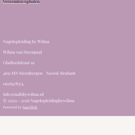
Verzenden/ophalen
Nagelopleiding by Wilma
Wilma van Steenpaal
Gladioolstraat 19
4651 MN Steenbergen Noord-Brabant
0628478374
info@nailsbywilma.nl
© 2020 - 2026 Nagelopleidingbywilma
Powered by
JouwWeb