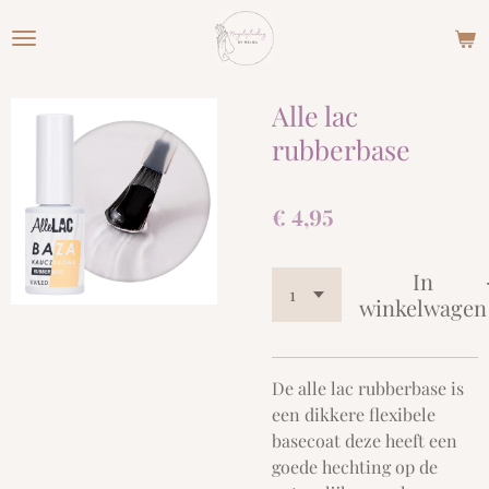
Ga
direct
naar
de
Alle lac
hoofdinhoud
rubberbase
€ 4,95
In
winkelwagen
De alle lac rubberbase is
een dikkere flexibele
basecoat deze heeft een
goede hechting op de