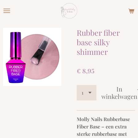
Ga
direct
naar
de
Rubber fiber
hoofdinhoud
base silky
shimmer
€ 8,95
In
winkelwagen
Molly Nails Rubberbase
Fiber Base – een extra
sterke rubberbase met