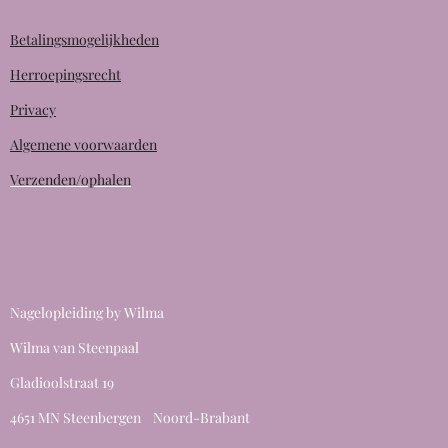
Betalingsmogelijkheden
Herroepingsrecht
Privacy
Algemene voorwaarden
Verzenden/ophalen
Nagelopleiding by Wilma
Wilma van Steenpaal
Gladioolstraat 19
4651 MN Steenbergen Noord-Brabant