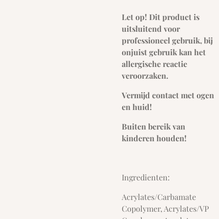
Let op! Dit product is
uitsluitend voor
professioneel gebruik, bij
onjuist gebruik kan het
allergische reactie
veroorzaken.
Vermijd contact met ogen
en huid!
Buiten bereik van
kinderen houden!
Ingredienten:
Acrylates/Carbamate
Copolymer, Acrylates/VP