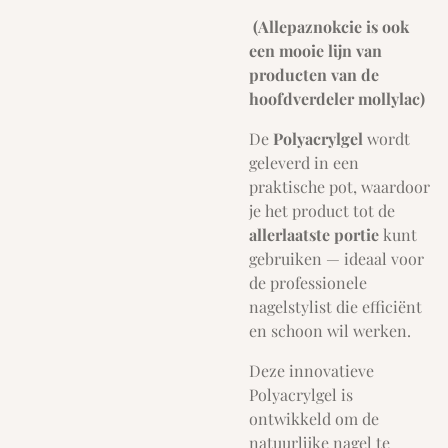
(Allepaznokcie is ook
een mooie lijn van
producten van de
hoofdverdeler mollylac)
De
Polyacrylgel
wordt
geleverd in een
praktische pot, waardoor
je het product tot de
allerlaatste portie
kunt
gebruiken — ideaal voor
de professionele
nagelstylist die efficiënt
en schoon wil werken.
Deze innovatieve
Polyacrylgel is
ontwikkeld om de
natuurlijke nagel te