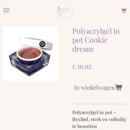
Ga
direct
naar
de
Polyacrylgel in
hoofdinhoud
pot Cookie
dream
€ 10,95
In winkelwagen
Polyacrylgel in pot –
flexibel, sterk en volledig
te benutten