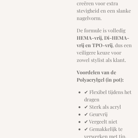
creëren voor extra
stevigheid en een slanke
nagelvorm.
De formule is volledig
HEMA-vrij, Di-HEMA-
vrij en TPO-vrij
, dus een
veiligere keuze voor
zowel stylist als klant.
Voordelen van de
Polyacrylgel (in pot):
✔ Flexibel tijdens het
dragen
✔ Sterk als acryl
✔ Geurvrij
✔ Vergeelt niet
✔ Gemakkelijk te
verwerken met tip,