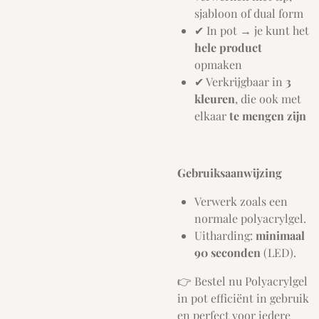
sjabloon of dual form
✔ In pot → je kunt het
hele product
opmaken
✔ Verkrijgbaar in
3
kleuren
, die ook met
elkaar
te mengen zijn
Gebruiksaanwijzing
Verwerk zoals een
normale polyacrylgel.
Uitharding:
minimaal
90 seconden
(LED).
👉 Bestel nu Polyacrylgel
in pot efficiënt in gebruik
en perfect voor iedere