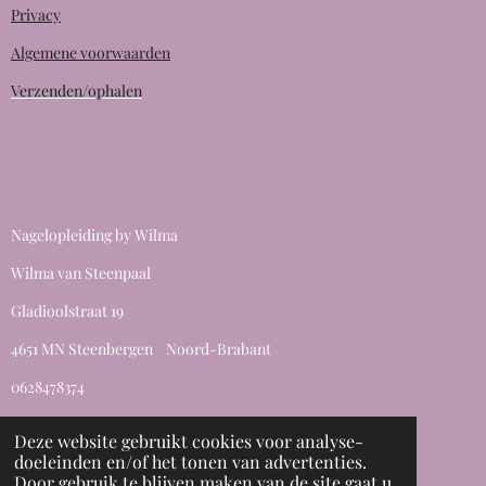
Privacy
Algemene voorwaarden
Verzenden/ophalen
Nagelopleiding by Wilma
Wilma van Steenpaal
Gladioolstraat 19
4651 MN Steenbergen Noord-Brabant
0628478374
info@nailsbywilma.nl
Deze website gebruikt cookies voor analyse-
© 2020 - 2026 Nagelopleidingbywilma
doeleinden en/of het tonen van advertenties.
Powered by
JouwWeb
Door gebruik te blijven maken van de site gaat u