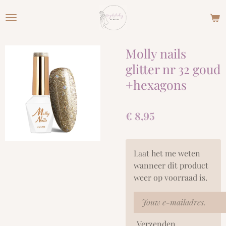
Ga
direct
naar
de
Molly nails
hoofdinhoud
glitter nr 32 goud
+hexagons
€ 8,95
Laat het me weten
wanneer dit product
weer op voorraad is.
Verzenden