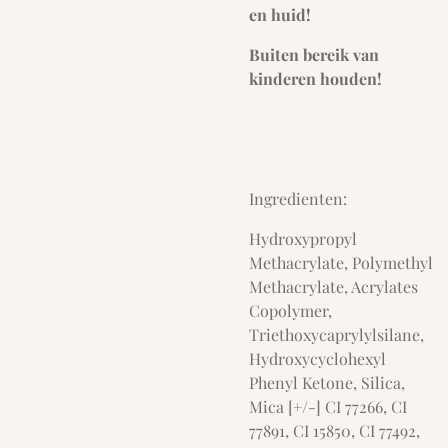
en huid!
Buiten bereik van
kinderen houden!
Ingredienten:
Hydroxypropyl
Methacrylate, Polymethyl
Methacrylate, Acrylates
Copolymer,
Triethoxycaprylylsilane,
Hydroxycyclohexyl
Phenyl Ketone, Silica,
Mica [+/-] CI 77266, CI
77891, CI 15850, CI 77492,