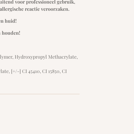
luitend voor professioneel gebruik,
 allergische reactie veroorzaken.
en huid!
n houden!
olymer, Hydroxypropyl Methacrylate,
ate, [+/-] CI 45410, CI 15850, CI