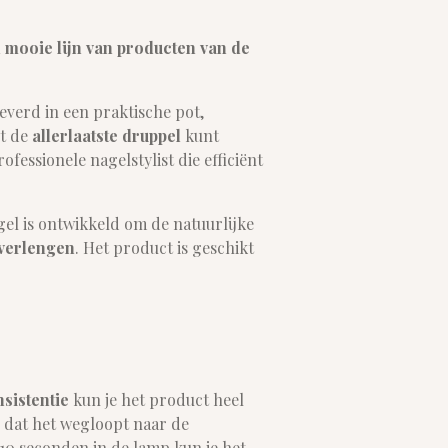
 mooie lijn van producten van de
verd in een praktische pot,
ot de
allerlaatste druppel
kunt
ofessionele nagelstylist die efficiënt
gel is ontwikkeld om de natuurlijke
verlengen
. Het product is geschikt
nsistentie
kun je het product heel
 dat het wegloopt naar de
10 seconden in de lamp kun je het