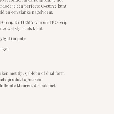
ardoor je een perfecte
C-curve
kunt
eid en een slanke nagelvorm.
-vrij, Di-HEMA-vrij en TPO-vrij
,
 zowel stylist als klant.
lgel (in pot):
dragen
ken met tip, sjabloon of dual form
hele product
opmaken
hillende kleuren
, die ook met