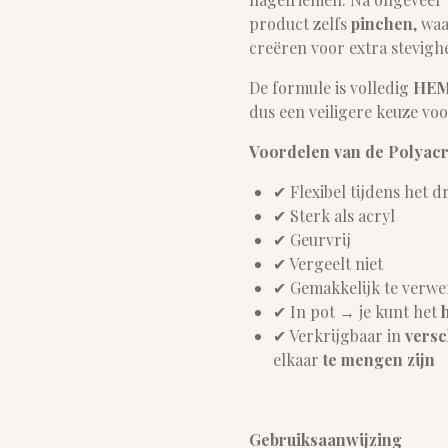
product zelfs
pinchen
, wa
creëren voor extra stevigh
De formule is volledig
HEMA
dus een veiligere keuze voor
Voordelen van de Polyacry
✔ Flexibel tijdens het 
✔ Sterk als acryl
✔ Geurvrij
✔ Vergeelt niet
✔ Gemakkelijk te verwer
✔ In pot → je kunt het
✔ Verkrijgbaar in
versc
elkaar
te mengen zijn
Gebruiksaanwijzing