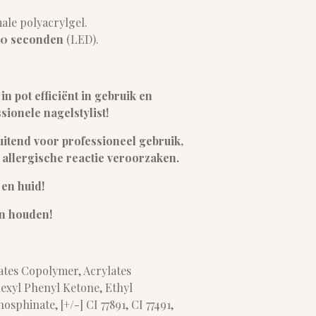
ale polyacrylgel.
90 seconden
(LED).
in pot efficiënt in gebruik en
sionele nagelstylist!
sluitend voor professioneel gebruik,
t allergische reactie veroorzaken.
en huid!
en houden!
ates Copolymer, Acrylates
xyl Phenyl Ketone, Ethyl
phinate, [+/-] CI 77891, CI 77491,