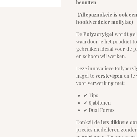
benutten.
(Allepaznokcie is ook een
hoofdverdeler mollylac)
De
Polyacrylgel
wordt gele
waardoor je het product t
gebruiken ideaal voor de pr
en schoon wil werken.
Deze innovatieve Polyacryl
nagel te
verstevigen
en te
voor verwerking met:
✔ Tips
✔ Sjablonen
✔ Dual Forms
Dankzij de
iets dikkere co
precies modelleren zonder
nagelriemen. Na ongeveer 