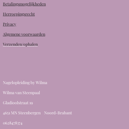
Betalingsmogelijkheden
Herroepingsrecht
Privacy
Algemene voorwaarden
Verzenden/ophalen
Nagelopleiding by Wilma
Wilma van Steenpaal
Gladioolstraat 19
4651 MN Steenbergen Noord-Brabant
0628478374