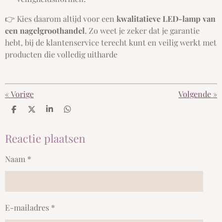
👉 Kies daarom altijd voor een
kwalitatieve LED-lamp van
een nagelgroothandel
. Zo weet je zeker dat je garantie
hebt, bij de klantenservice terecht kunt en veilig werkt met
producten die volledig uitharde
«
Vorige
Volgende
»
D
D
S
D
e
e
h
e
l
e
a
l
Reactie plaatsen
e
l
r
e
n
e
n
Naam *
E-mailadres *